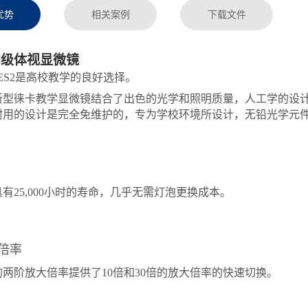
优势
相关案例
下载文件
入门级体视显微镜
 ES2是
高校教学的良好选择
。
新型徕卡教学显微镜结合了出色的光学和照明质量，
人工学的设
耐用的设计是完全免维护的，专为学校环境所设计，无铅光学
元
具有25,000小时的寿命，几乎无需灯泡更换成本。
倍率
的两阶放大倍率提供了
10倍和30倍的放大倍率的快速切换。