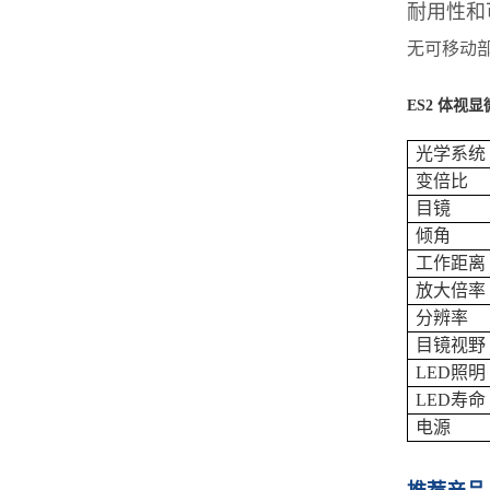
耐用性和
无可移动
ES2 体视
光学系统
变倍比
目镜
倾角
工作距离
放大倍率
分辨率
目镜视野
LED照明
LED寿命
电源