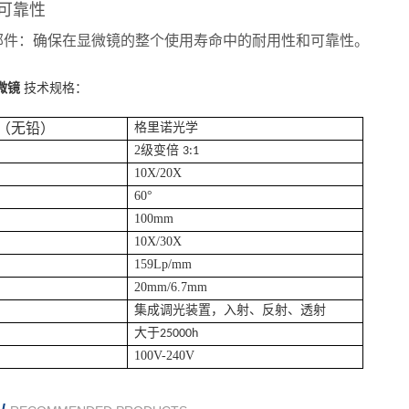
可靠性
部件：确保在显微镜的整个使用寿命中的耐用性和可靠性。
显微镜
技术规格：
（无铅）
格里诺光学
2
级变倍
3:1
10X/20X
60
°
100mm
10X/30X
159Lp/mm
20mm/6.7mm
集成调光装置，入射、反射、透射
大于
25000h
100V-240V