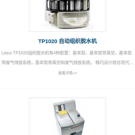
TP1020 自动组织脱水机
Leica TP1020组织脱水机有4种配置：基本型，基本型带真空，基本型
带废气排放系统，基本型带真空和废气排放系统。 精巧设计结合现代化
的用户界面，样品温和脱水，每个阶段都确保高度安全。
查看详情>>